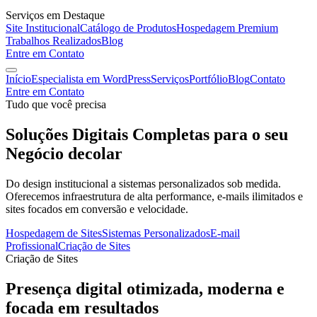
Serviços em Destaque
Site Institucional
Catálogo de Produtos
Hospedagem Premium
Trabalhos Realizados
Blog
Entre em Contato
Início
Especialista em WordPress
Serviços
Portfólio
Blog
Contato
Entre em Contato
Tudo que você precisa
Soluções Digitais
Completas
para o seu
Negócio decolar
Do design institucional a sistemas personalizados sob medida.
Oferecemos infraestrutura de alta performance, e-mails ilimitados e
sites focados em conversão e velocidade.
Hospedagem de Sites
Sistemas Personalizados
E-mail
Profissional
Criação de Sites
Criação de Sites
Presença digital otimizada, moderna e
focada em resultados