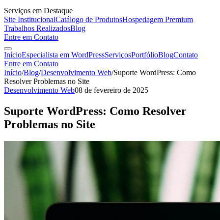
Serviços em Destaque
Site Institucional
Catálogo de Produtos
Hospedagem Premium
Trabalhos Realizados
Blog
Entre em Contato
Início
Especialista em WordPress
Serviços
Portfólio
Blog
Contato
Entre em Contato
Início
/
Blog
/
Desenvolvimento Web
/
Suporte WordPress: Como
Resolver Problemas no Site
Desenvolvimento Web
08 de fevereiro de 2025
Suporte WordPress: Como Resolver
Problemas no Site