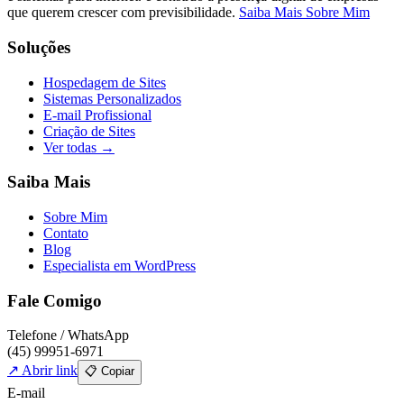
que querem crescer com previsibilidade.
Saiba Mais Sobre Mim
Soluções
Hospedagem de Sites
Sistemas Personalizados
E-mail Profissional
Criação de Sites
Ver todas →
Saiba Mais
Sobre Mim
Contato
Blog
Especialista em WordPress
Fale Comigo
Telefone / WhatsApp
(45) 99951-6971
↗ Abrir link
📋 Copiar
E-mail